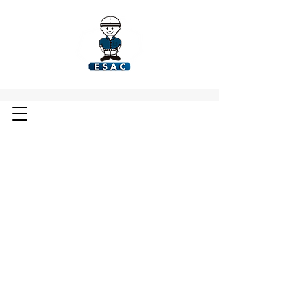
MAIS INFORMAÇÕES:
Escola de Aprendizagem e
Cidadania de Franca
Avenida Champagnat -1808 -
Centro
Fones: 3403-9071 / 99154-6018
Núcleo Jovem
Rua Couto Magalhães - 1471 -
Centro